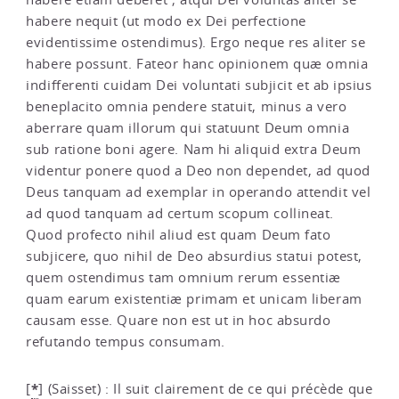
habere nequit (ut modo ex Dei perfectione
evidentissime ostendimus). Ergo neque res aliter se
habere possunt. Fateor hanc opinionem quæ omnia
indifferenti cuidam Dei voluntati subjicit et ab ipsius
beneplacito omnia pendere statuit, minus a vero
aberrare quam illorum qui statuunt Deum omnia
sub ratione boni agere. Nam hi aliquid extra Deum
videntur ponere quod a Deo non dependet, ad quod
Deus tanquam ad exemplar in operando attendit vel
ad quod tanquam ad certum scopum collineat.
Quod profecto nihil aliud est quam Deum fato
subjicere, quo nihil de Deo absurdius statui potest,
quem ostendimus tam omnium rerum essentiæ
quam earum existentiæ primam et unicam liberam
causam esse. Quare non est ut in hoc absurdo
refutando tempus consumam.
*
[
]
(Saisset) : Il suit clairement de ce qui précède que