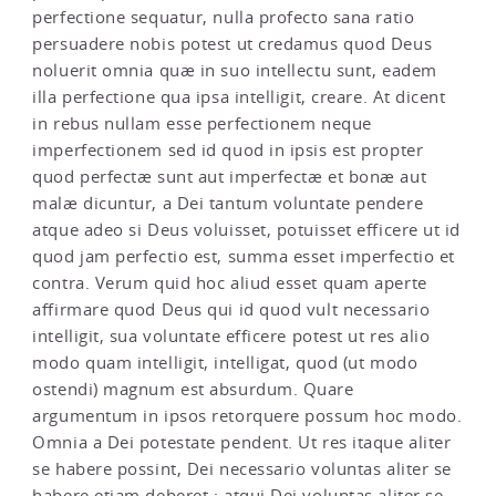
perfectione sequatur, nulla profecto sana ratio
persuadere nobis potest ut credamus quod Deus
noluerit omnia quæ in suo intellectu sunt, eadem
illa perfectione qua ipsa intelligit, creare. At dicent
in rebus nullam esse perfectionem neque
imperfectionem sed id quod in ipsis est propter
quod perfectæ sunt aut imperfectæ et bonæ aut
malæ dicuntur, a Dei tantum voluntate pendere
atque adeo si Deus voluisset, potuisset efficere ut id
quod jam perfectio est, summa esset imperfectio et
contra. Verum quid hoc aliud esset quam aperte
affirmare quod Deus qui id quod vult necessario
intelligit, sua voluntate efficere potest ut res alio
modo quam intelligit, intelligat, quod (ut modo
ostendi) magnum est absurdum. Quare
argumentum in ipsos retorquere possum hoc modo.
Omnia a Dei potestate pendent. Ut res itaque aliter
se habere possint, Dei necessario voluntas aliter se
habere etiam deberet ; atqui Dei voluntas aliter se