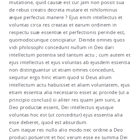
mutatione, quid causæ est cur jam non possit sua
de rebus creatis decreta mutare et nihilominus
æque perfectus manere ? Ejus enim intellectus et
voluntas circa res creatas et earum ordinem in
respectu suæ essentiæ et perfectionis perinde est,
quomodocunque concipiatur. Deinde omnes quos
vidi philosophi concedunt nullum in Deo dari
intellectum potentia sed tantum actu ; cum autem et
ejus intellectus et ejus voluntas ab ejusdem essentia
non distinguantur ut etiam omnes concedunt,
sequitur ergo hinc etiam quod si Deus alium
intellectum actu habuisset et aliam voluntatem, ejus
etiam essentia alia necessario esset ac proinde (ut a
principio conclusi) si aliter res quam jam sunt, a
Deo productæ essent, Dei intellectus ejusque
voluntas hoc est (ut conceditur) ejus essentia alia
esse deberet, quod est absurdum.
Cum itaque res nullo alio modo nec ordine a Deo
produci potuerint et hoc verum esse ex summa Dei