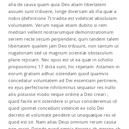
alia de causa quam quia Deo aliam libertatem
assueti sunt tribuere, longe diversam ab illa quæ a
nobis (definitione 7) tradita est videlicet absolutam
voluntatem. Verum neque etiam dubito si rem
meditari vellent nostrarumque demonstrationum
seriem recte secum perpendere, quin tandem talem
libertatem qualem jam Deo tribuunt, non tantum ut
nugatoriam sed ut magnum scientiæ obstaculum
plane rejiciant. Nec opus est ut ea quæ in scholio
propositionis 17 dicta sunt, hic repetam. Attamen in
eorum gratiam adhuc ostendam quod quamvis
concedatur voluntatem ad Dei essentiam pertinere,
ex ejus perfectione nihilominus sequatur res nullo
alio potuisse modo neque ordine a Deo creari ;
quod facile erit ostendere si prius consideremus id
quod ipsimet concedunt videlicet ex solo Dei
decreto et voluntate pendere ut unaquæque res id
quod est sit. Nam alias Deus omnium rerum causa
non esset. Deinde quod omnia decreta ab æterno ab