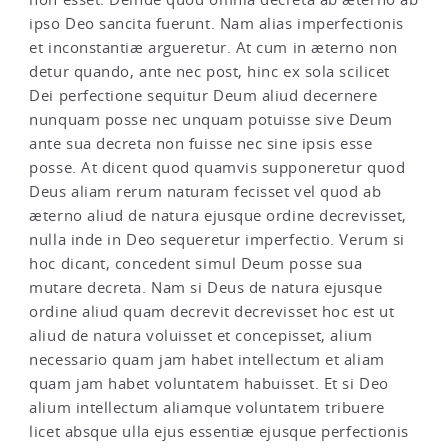
ipso Deo sancita fuerunt. Nam alias imperfectionis
et inconstantiæ argueretur. At cum in æterno non
detur quando, ante nec post, hinc ex sola scilicet
Dei perfectione sequitur Deum aliud decernere
nunquam posse nec unquam potuisse sive Deum
ante sua decreta non fuisse nec sine ipsis esse
posse. At dicent quod quamvis supponeretur quod
Deus aliam rerum naturam fecisset vel quod ab
æterno aliud de natura ejusque ordine decrevisset,
nulla inde in Deo sequeretur imperfectio. Verum si
hoc dicant, concedent simul Deum posse sua
mutare decreta. Nam si Deus de natura ejusque
ordine aliud quam decrevit decrevisset hoc est ut
aliud de natura voluisset et concepisset, alium
necessario quam jam habet intellectum et aliam
quam jam habet voluntatem habuisset. Et si Deo
alium intellectum aliamque voluntatem tribuere
licet absque ulla ejus essentiæ ejusque perfectionis