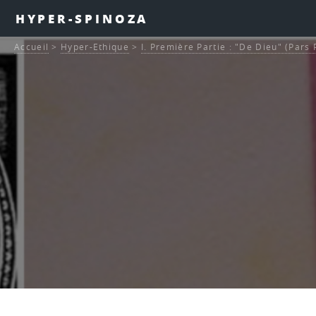
HYPER-SPINOZA
Accueil
>
Hyper-Ethique
>
I. Première Partie : "De Dieu" (Pars