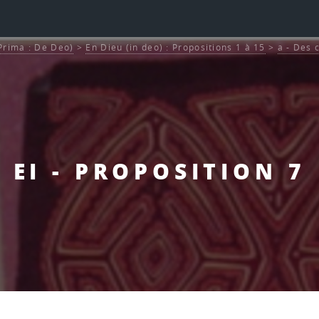
 Prima : De Deo)
>
En Dieu (in deo) : Propositions 1 à 15
>
a - Des 
EI - PROPOSITION 7