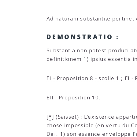
Ad naturam substantiæ pertinet 
DEMONSTRATIO :
Substantia non potest produci ab 
definitionem 1) ipsius essentia i
EI - Proposition 8 - scolie 1
;
EI -
EII - Proposition 10
.
*
[
]
(Saisset) : L’existence appart
chose impossible (en vertu du Cor
Déf. 1) son essence enveloppe l’e