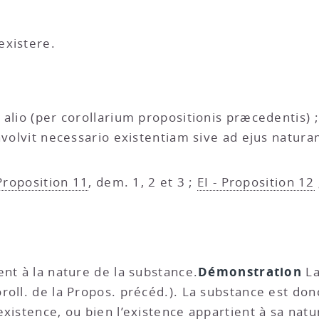
existere.
alio (per corollarium propositionis præcedentis) ; 
nvolvit necessario existentiam sive ad ejus natura
 Proposition 11
, dem. 1, 2 et 3 ;
EI - Proposition 12
Démonstration
ient à la nature de la substance.
La
oll. de la Propos. précéd.). La substance est donc 
xistence, ou bien l’existence appartient à sa natur