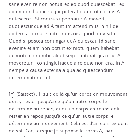
sane evenire non potuit ex eo quod quiescebat ; ex
eo enim nil aliud sequi poterat quam ut corpus A
quiesceret. Si contra supponatur A moveri,
quotiescunque ad A tantum attendimus, nihil de
eodem affirmare poterimus nisi quod moveatur.
Quod si postea contingat ut A quiescat, id sane
evenire etiam non potuit ex motu quem habebat ;
ex motu enim nihil aliud sequi poterat quam ut A
moveretur : contingit itaque a re quæ non erat in A
nempe a causa externa a qua ad quiescendum
determinatum fuit.
*
[
]
(Saisset) : Il suit de là qu’un corps en mouvement
doit y rester jusqu’à ce qu’un autre corps le
détermine au repos, et qu’un corps en repos doit
rester en repos jusqu’à ce qu’un autre corps le
détermine au mouvement. Cela est d’ailleurs évident
de soi. Car, lorsque je suppose le corps A, par