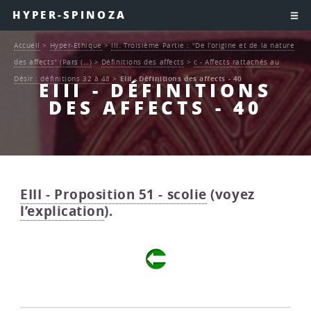
HYPER-SPINOZA
Accueil
>
Hyper-Ethique
>
III. Troisième Partie : "De l’origine et de la nature
des affects" (Pars (…)
>
Définitions des affects
>
c - Affects rattachés au
Désir : définitions 32 à 48
>
EIII - Définitions des affects - 40
EIII - DÉFINITIONS
DES AFFECTS - 40
EIII - Proposition 51 - scolie
(voyez
l’explication
).