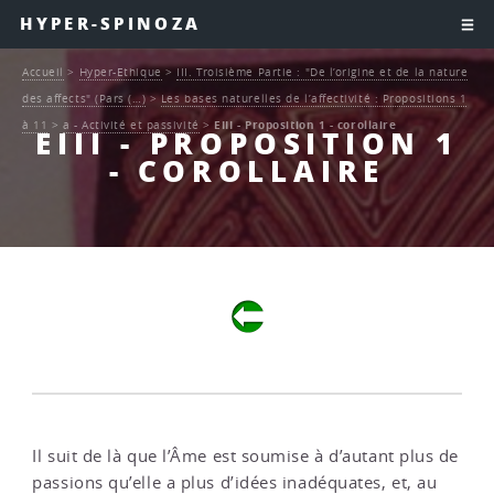
HYPER-SPINOZA
Accueil
>
Hyper-Ethique
>
III. Troisième Partie : "De l’origine et de la nature
des affects" (Pars (…)
>
Les bases naturelles de l’affectivité : Propositions 1
à 11
>
a - Activité et passivité
>
EIII - Proposition 1 - corollaire
EIII - PROPOSITION 1
- COROLLAIRE
Il suit de là que l’Âme est soumise à d’autant plus de
passions qu’elle a plus d’idées inadéquates, et, au