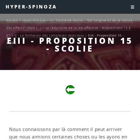
HYPER-SPINOZA
Accueil
>
Hyper-Ethique
>
III. Troisième Partie : "De l’origine et de la nature
des affects" (Pars (…)
>
Le labyrinthe de la vie affective : Propositions 12 à
57
>
b - La formation des complexes objectaux
>
EIII - Proposition 15 -
EIII - PROPOSITION 15
scolie
- SCOLIE
Nous connaissons par là comment il peut arriver
que nous aimions certaines choses ou les ayons en