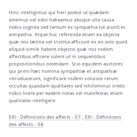
Hinc intelligimus qui fieri potest ut quædam
amemus vel odio habeamus absque ulla causa
nobis cognita sed tantum ex sympathia (ut aiunt) et
antipathia. Atque huc referenda etiam ea objecta
quæ nos lætitia vel tristitia afficiunt ex eo solo quod
aliquid simile habent objectis quæ nos iisdem
affectibus afficere solent ut in sequentibus
propositionibus ostendam. Scio equidem auctores
qui primi hæc nomina sympathiæ et antipathiæ
introduxerunt, significare iisdem voluisse rerum
occultas quasdam qualitates sed nihilominus credo
nobis licere per eadem notas vel manifestas etiam
qualitates intelligere.
EIII - Définitions des affects - 07
;
EIII - Définitions
des affects - 08
.