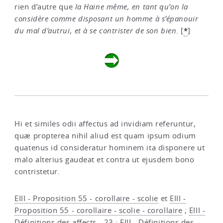
rien d’autre que
la Haine même, en tant qu’on la
considère comme disposant un homme à s’épanouir
*
du mal d’autrui, et à se contrister de son bien
.
[
]
Hi et similes odii affectus ad invidiam referuntur,
quæ propterea nihil aliud est quam ipsum odium
quatenus id consideratur hominem ita disponere ut
malo alterius gaudeat et contra ut ejusdem bono
contristetur.
EIII - Proposition 55 - corollaire - scolie
et
EIII -
Proposition 55 - corollaire - scolie - corollaire
;
EIII -
Définitions des affects - 23
;
EIII - Définitions des