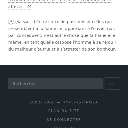
affects - 24
.
*
[
]
(Saisset :) Cette sorte de passions et celles qui
ressemblent à la haine se rapportant à l’envie, qui,
par conséquent, n’est autre chose que la haine elle-
même, en tant qu’elle dispose l’homme à se réjouir
du malheur d’autrui et à s’attrister de son bonheur.
OK
2002- 2026 — HYPER-SPINOZA
PLAN DU SITE
SE CONNECTER