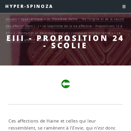
HYPER-SPINOZA
Accueil
>
Hyper-Ethique
>
III. Troisième Partie : "De l’origine et de la nature
des affects" (Pars (…)
>
Le labyrinthe de la vie affective : Propositions 12 à
57
>
c - Formation et développement des complexes interpersonnels
>
Le
EIII - PROPOSITION 24
mimétisme affectif
>
EIII - Proposition 24 - scolie
- SCOLIE
Ces affections de Haine et celles qui leur
ressemblent, se ramènent à l’
Envie
, qui n’
est
donc