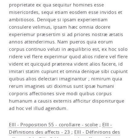
proprietate ex qua sequitur homines esse
misericordes, sequi etiam eosdem esse invidos et
ambitiosos. Denique si ipsam experientiam
consulere velimus, ipsam hæc omnia docere
experiemur præsertim si ad priores nostræ ætatis
annos attenderimus. Nam pueros quia eorum
corpus continuo veluti in æquilibrio est, ex hoc solo
ridere vel flere experimur quod alios ridere vel flere
vident et quicquid præterea vident alios facere, id
imitari statim cupiunt et omnia denique sibi cupiunt
quibus alios delectari imaginantur ; nimirum quia
rerum imagines uti diximus sunt ipsæ humani
corporis affectiones sive modi quibus corpus
humanum a causis externis afficitur disponiturque
ad hoc vel illud agendum.
EIII - Proposition 55 - corollaire - scolie
;
EIII -
Définitions des affects - 23
;
EIII - Définitions des