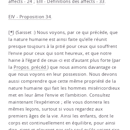
affects - 24
;
EIII - Définitions des affects - 33
.
EIV - Proposition 34
.
*
[
]
(Saisset :) Nous voyons, par ce qui précède, que
la nature humaine est ainsi faite qu’elle réunit
presque toujours à la pitié pour ceux qui souffrent
l’envie pour ceux qui sont heureux, et que notre
haine à l’égard de ceux-ci est d’autant plus forte (par
la
Propos. précéd.
) que nous aimons davantage ce
que nous voyons en leur possession. Nous devons
aussi comprendre que cette même propriété de la
nature humaine qui fait les hommes miséricordieux
met en leur âme l’envie et l’ambition. Consultez
maintenant l’expérience ; elle vous donnera les
mêmes leçons, surtout si vous regardez aux
premiers âges de la vie. Ainsi les enfants, dont le
corps est continuellement en équilibre, pour ainsi
dire, rient et pleurent par cela seul qu’ils voient rire