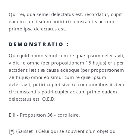
Qui rei, qua semel delectatus est, recordatur, cupit
eadem cum iisdem potiri circumstantiis ac cum
primo ipsa delectatus est.
DEMONSTRATIO :
Quicquid homo simul cum re quæ ipsum delectavit,
vidit, id omne (per propositionem 15 hujus) erit per
accidens lætitiæ causa adeoque (per propositionem
28 hujus) omni eo simul cum re quæ ipsum
delectavit, potiri cupiet sive re cum omnibus iisdem
circumstantiis potiri cupiet ac cum primo eadem
delectatus est. Q.E.D.
EIII - Proposition 36 - corollaire
.
*
[
]
(Saisset :) Celui qui se souvient d’un objet qui