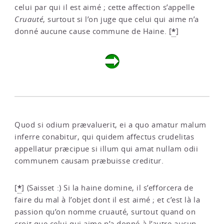
celui par qui il est aimé ; cette affection s’appelle
Cruauté
, surtout si l’on juge que celui qui aime n’a
*
donné aucune cause commune de Haine.
[
]
Quod si odium prævaluerit, ei a quo amatur malum
inferre conabitur, qui quidem affectus crudelitas
appellatur præcipue si illum qui amat nullam odii
communem causam præbuisse creditur.
*
[
]
(Saisset :) Si la haine domine, il s’efforcera de
faire du mal à l’objet dont il est aimé ; et c’est là la
passion qu’on nomme cruauté, surtout quand on
croit que celui qui aime n’a donné à l’autre aucun