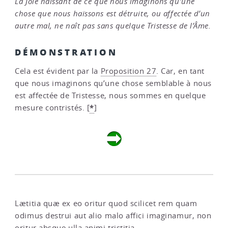
La Joie naissant de ce que nous imaginons qu’une
chose que nous haïssons est détruite, ou affectée d’un
autre mal, ne naît pas sans quelque Tristesse de l’Âme.
DÉMONSTRATION
Cela est évident par la
Proposition 27
. Car, en tant
que nous imaginons qu’une chose semblable à nous
est affectée de Tristesse, nous sommes en quelque
*
mesure contristés.
[
]
Lætitia quæ ex eo oritur quod scilicet rem quam
odimus destrui aut alio malo affici imaginamur, non
oritur absque ulla animi tristitia.