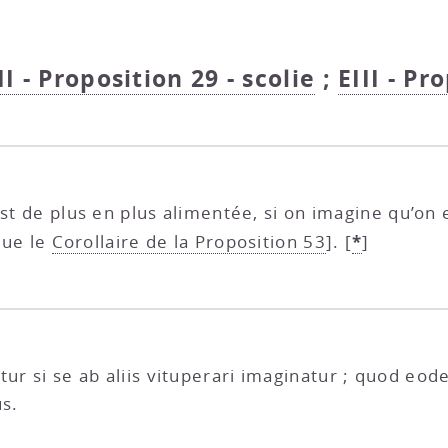
II - Proposition 29 - scolie
;
EIII - Pr
st de plus en plus alimentée, si on imagine qu’on 
*
que le
Corollaire de la Proposition 53
].
[
]
etur si se ab aliis vituperari imaginatur ; quod 
us.