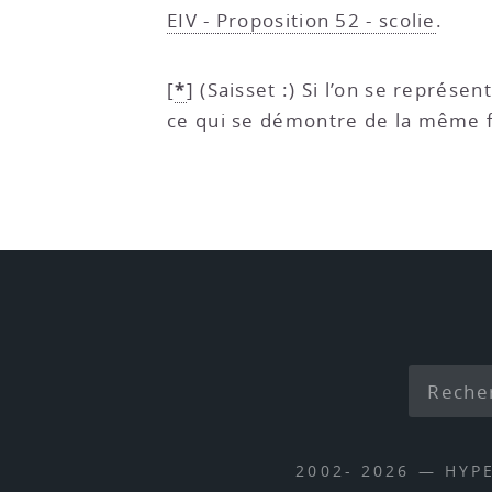
EIV - Proposition 52 - scolie
.
*
[
]
(Saisset :) Si l’on se représen
ce qui se démontre de la même 
2002- 2026 — HYP