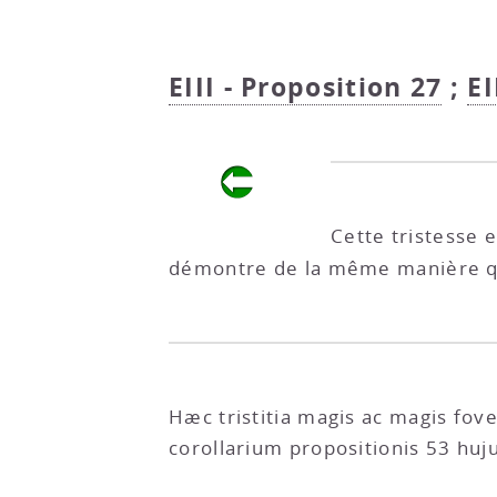
EIII - Proposition 27
;
EI
Cette tristesse e
démontre de la même manière 
Hæc tristitia magis ac magis fov
corollarium propositionis 53 huj