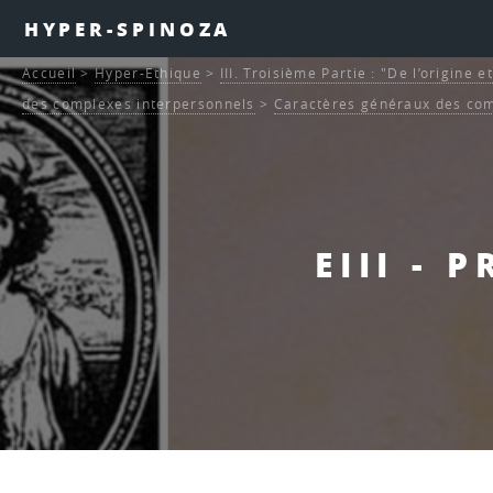
HYPER-SPINOZA
Accueil
>
Hyper-Ethique
>
III. Troisième Partie : "De l’origine 
des complexes interpersonnels
>
Caractères généraux des com
EIII - 