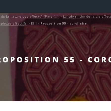
et de la nature des affects" (Pars (…)
>
Le labyrinthe de la vie affec
plexes affectifs
>
EIII - Proposition 55 - corollaire
PROPOSITION 55 - CO