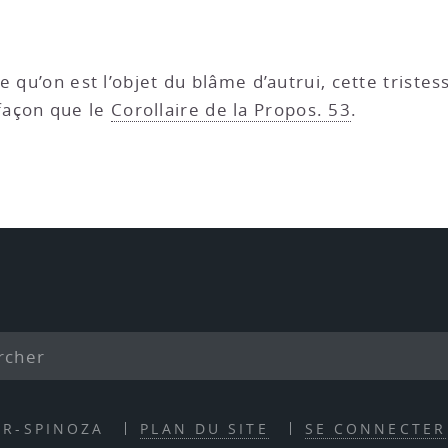
te qu’on est l’objet du blâme d’autrui, cette triste
façon que le
Corollaire de la Propos. 53
.
ER-SPINOZA
PLAN DU SITE
SE CONNECTER