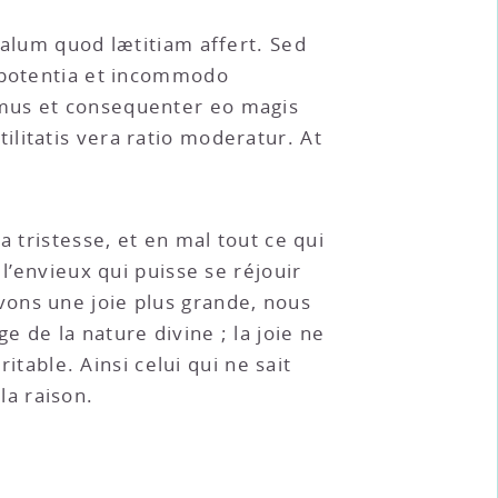
malum quod lætitiam affert. Sed
impotentia et incommodo
imus et consequenter eo magis
litatis vera ratio moderatur. At
a tristesse, et en mal tout ce qui
e l’envieux qui puisse se réjouir
vons une joie plus grande, nous
 de la nature divine ; la joie ne
itable. Ainsi celui qui ne sait
la raison.