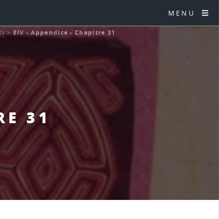
MENU
X)
>
EIV - Appendice - Chapitre 31
RE 31