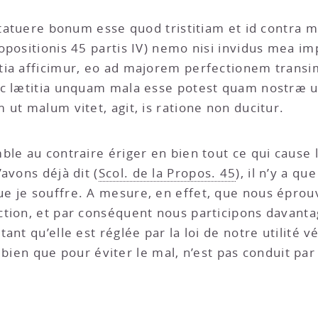
 statuere bonum esse quod tristitiam et id contra 
opositionis 45 partis IV) nemo nisi invidus mea 
tia afficimur, eo ad majorem perfectionem trans
c lætitia unquam mala esse potest quam nostræ uti
ut malum vitet, agit, is ratione non ducitur.
mble au contraire ériger en bien tout ce qui cause l
avons déjà dit (
Scol. de la Propos. 45
), il n’y a qu
e je souffre. A mesure, en effet, que nous éprou
tion, et par conséquent nous participons davantage
nt qu’elle est réglée par la loi de notre utilité vér
e bien que pour éviter le mal, n’est pas conduit par 