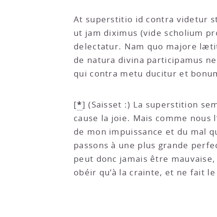
At superstitio id contra videtur
ut jam diximus (vide scholium pr
delectatur. Nam quo majore læti
de natura divina participamus ne
qui contra metu ducitur et bonum 
*
[
]
(Saisset :) La superstition se
cause la joie. Mais comme nous l’
de mon impuissance et du mal qu
passons à une plus grande perfec
peut donc jamais être mauvaise, ta
obéir qu’à la crainte, et ne fait l