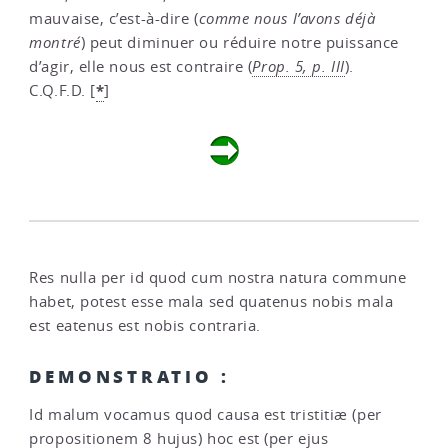
mauvaise, c’est-à-dire (
comme nous l’avons déjà
montré
) peut diminuer ou réduire notre puissance
d’agir, elle nous est contraire (
Prop. 5, p. III
).
*
C.Q.F.D.
[
]
Res nulla per id quod cum nostra natura commune
habet, potest esse mala sed quatenus nobis mala
est eatenus est nobis contraria.
DEMONSTRATIO :
Id malum vocamus quod causa est tristitiæ (per
propositionem 8 hujus) hoc est (per ejus