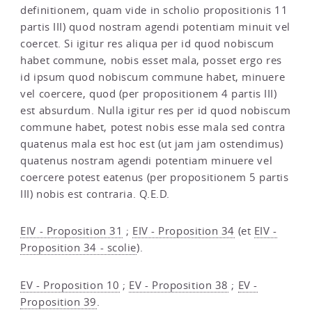
definitionem, quam vide in scholio propositionis 11
partis III) quod nostram agendi potentiam minuit vel
coercet. Si igitur res aliqua per id quod nobiscum
habet commune, nobis esset mala, posset ergo res
id ipsum quod nobiscum commune habet, minuere
vel coercere, quod (per propositionem 4 partis III)
est absurdum. Nulla igitur res per id quod nobiscum
commune habet, potest nobis esse mala sed contra
quatenus mala est hoc est (ut jam jam ostendimus)
quatenus nostram agendi potentiam minuere vel
coercere potest eatenus (per propositionem 5 partis
III) nobis est contraria. Q.E.D.
EIV - Proposition 31
;
EIV - Proposition 34
(et
EIV -
Proposition 34 - scolie
).
EV - Proposition 10
;
EV - Proposition 38
;
EV -
Proposition 39
.