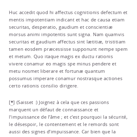
Huc accedit quod hi affectus cognitionis defectum et
mentis impotentiam indicant et hac de causa etiam
securitas, desperatio, gaudium et conscientiæ
morsus animi impotentis sunt signa. Nam quamvis
securitas et gaudium affectus sint lætitiæ, tristitiam
tamen eosdem præcessisse supponunt nempe spem
et metum. Quo itaque magis ex ductu rationis
vivere conamur eo magis spe minus pendere et
metu nosmet liberare et fortunæ quantum
possumus imperare conamur nostrasque actiones
certo rationis consilio dirigere.
*
[
]
(Saisset :) Joignez à cela que ces passions
marquent un défaut de connaissance et
l’impuissance de l’âme ; et c’est pourquoi la sécurité,
le désespoir, le contentement et le remords sont
aussi des signes d’impuissance. Car bien que la