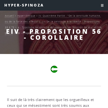
HYPER-SPINOZA
Accueil
>
Hyper-Ethique
>
IV. Quatrième Partie : "De la servitude humaine,
ou de la force des affects" (…)
>
De la servitude à la liberté : Propositions
38 à 73
>
a - Typologie rationnelle des passions (en fonction de leur utilité,
EIV - PROPOSITION 56
ou (…)
>
EIV - Proposition 56 - corollaire
- COROLLAIRE
Il suit de là très clairement que les orgueilleux et
ceux qui se mésestiment sont très soumis aux