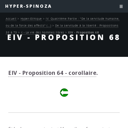
HYPER-SPINOZA
Accueil
>
Hyper-Ethique
>
IV. Quatrième Partie : "De la servitude humaine,
ou de la force des affects" (…)
>
De la servitude à la liberté : Propositions
38 à 73
>
c - La vie des hommes libres
>
EIV - Proposition 68
EIV - PROPOSITION 68
EIV - Proposition 64 - corollaire
.