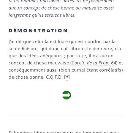
Si les hommes naissaient libres, ils ne formeraient
aucun concept de chose bonne ou mauvaise aussi
longtemps qu’ils seraient libres.
DÉMONSTRATION
J’ai dit que celui-là est libre qui est conduit par la
seule Raison ; qui donc naît libre et le demeure, n’a
que des idées adéquates ; par suite, il n’a aucun
concept de chose mauvaise (
Coroll. de la Prop. 64
) et
conséquemment aussi (bien et mal étant corrélatifs)
*
de chose bonne. C.Q.F.D.
[
]
Si homines liberi nascerentur, nullum boni et mali