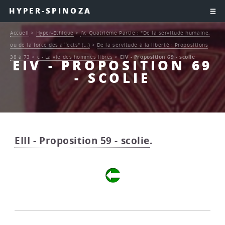
HYPER-SPINOZA
Accueil
>
Hyper-Ethique
>
IV. Quatrième Partie : "De la servitude humaine,
ou de la force des affects" (…)
>
De la servitude à la liberté : Propositions
38 à 73
>
c - La vie des hommes libres
>
EIV - Proposition 69 - scolie
EIV - PROPOSITION 69
- SCOLIE
EIII - Proposition 59 - scolie
.