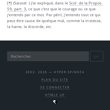
*
[
]
(Saisset :) J’ai expliqué, dans le
Scol. de la Propos.
59, part. 3
, ce que c’est que le courage ou ce que
j’entends par ce mot. Par péril, j’entends tout ce qui
peut être cause de quelque mal, comme la tristesse,
la haine, la discorde, etc.
OK
2002- 2026 — HYPER-SPINOZA
PLAN DU SITE
SE CONNECTER
HTML5 UP