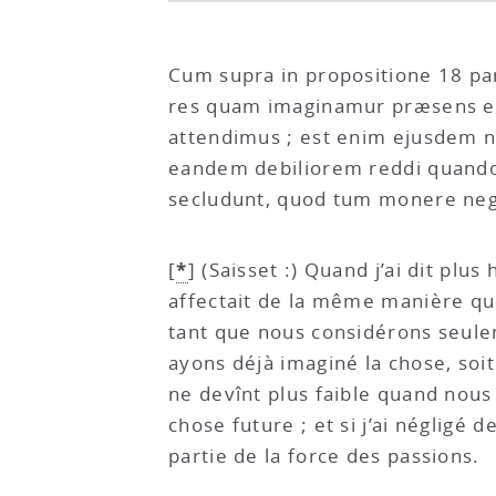
Cum supra in propositione 18 part
res quam imaginamur præsens es
attendimus ; est enim ejusdem n
eandem debiliorem reddi quando
secludunt, quod tum monere negl
*
[
]
(Saisset :) Quand j’ai dit plus
affectait de la même manière que 
tant que nous considérons seule
ayons déjà imaginé la chose, soi
ne devînt plus faible quand nous
chose future ; et si j’ai négligé 
partie de la force des passions.