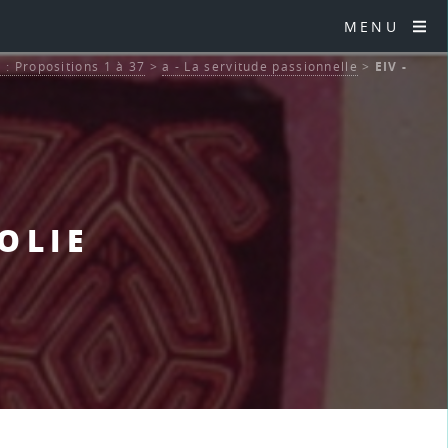
MENU
 : Propositions 1 à 37
>
a - La servitude passionnelle
>
EIV -
COLIE