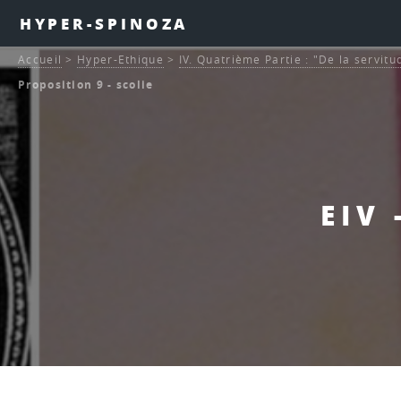
HYPER-SPINOZA
Accueil
>
Hyper-Ethique
>
IV. Quatrième Partie : "De la servitu
Proposition 9 - scolie
EIV 