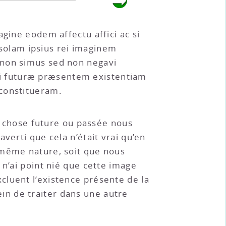
gine eodem affectu affici ac si
olam ipsius rei imaginem
 non simus sed non negavi
i futuræ præsentem existentiam
 constitueram.
e chose future ou passée nous
verti que cela n’était vrai qu’en
 même nature, soit que nous
 n’ai point nié que cette image
cluent l’existence présente de la
sein de traiter dans une autre