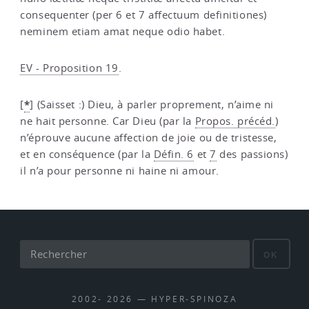
consequenter (per 6 et 7 affectuum definitiones)
neminem etiam amat neque odio habet.
EV - Proposition 19
.
*
[
]
(Saisset :) Dieu, à parler proprement, n’aime ni
ne hait personne. Car Dieu (par la
Propos. précéd.
)
n’éprouve aucune affection de joie ou de tristesse,
et en conséquence (par la
Défin. 6
et
7
des passions)
il n’a pour personne ni haine ni amour.
OK
2002- 2026 — HYPER-SPINOZA