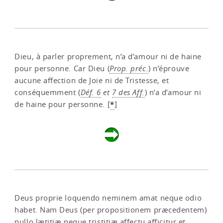
Dieu, à parler proprement, n’a d’amour ni de haine
pour personne. Car Dieu (
Prop. préc.
) n’éprouve
aucune affection de Joie ni de Tristesse, et
conséquemment (
Déf. 6
et
7 des Aff.
) n’a d’amour ni
*
de haine pour personne.
[
]
Deus proprie loquendo neminem amat neque odio
habet. Nam Deus (per propositionem præcedentem)
nullo lætitiæ neque tristitiæ affectu afficitur et