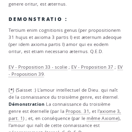
genere oritur, est æternus.
DEMONSTRATIO :
Tertium enim cognitionis genus (per propositionem
31 hujus et axioma 3 partis I) est æternum adeoque
(per idem axioma partis I) amor qui ex eodem
oritur, est etiam necessario æternus. Q.E.D.
EV - Proposition 33 - scolie
;
EV - Proposition 37
;
EV
- Proposition 39
.
*
[
]
(Saisset :) L’amour intellectuel de Dieu. qui naît
de la connaissance du troisième genre, est éternel.
Démonstration
La connaissance du troisième
genre est éternelle (par la
Propos. 31
, et l’
axiome 3,
part. 1
) ; et, en conséquence (par le
même Axiome
),
l’amour qui naît de cette connaissance est