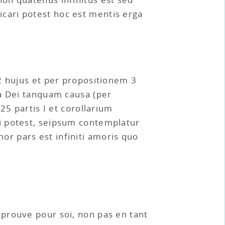
cari potest hoc est mentis erga
2 hujus et per propositionem 3
ea Dei tanquam causa (per
25 partis I et corollarium
i potest, seipsum contemplatur
r pars est infiniti amoris quo
éprouve pour soi, non pas en tant