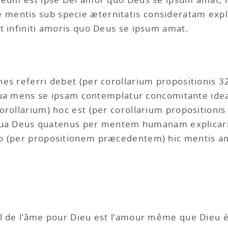
entis sub specie æternitatis consideratam expli
t infiniti amoris quo Deus se ipsum amat.
es referri debet (per corollarium propositionis 3
t qua mens se ipsam contemplatur concomitante id
rollarium) hoc est (per corollarium propositionis 
io qua Deus quatenus per mentem humanam explicar
o (per propositionem præcedentem) hic mentis amo
uel de l’âme pour Dieu est l’amour même que Dieu 