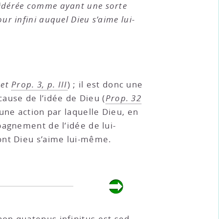
onsidérée comme ayant une sorte
our infini auquel Dieu s’aime lui-
et
Prop. 3, p. III
) ; il est donc une
use de l’idée de Dieu (
Prop. 32
 une action par laquelle Dieu, en
pagnement de l’idée de lui-
dont Dieu s’aime lui-même.
on quatenus infinitus est sed