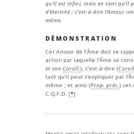
qu’il est infini, mais en tant qu’
d’éternité ; c’est-à-dire l’Amour i
même.
DÉMONSTRATION
Cet Amour de l’Âme doit se rappo
action par laquelle l’Âme se co
et son
Coroll.
), c’est-à-dire (
Coroll
tant qu’il peut s’expliquer par 
même ; et ainsi (
Prop. préc.
) cet
*
C.Q.F.D.
[
]
Mentis amor intellectualis erga