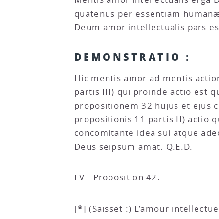
quatenus per essentiam humanæ m
Deum amor intellectualis pars es
DEMONSTRATIO :
Hic mentis amor ad mentis action
partis III) qui proinde actio es
propositionem 32 hujus et ejus co
propositionis 11 partis II) act
concomitante idea sui atque ade
Deus seipsum amat. Q.E.D.
EV - Proposition 42
.
*
[
]
(Saisset :) L’amour intellect