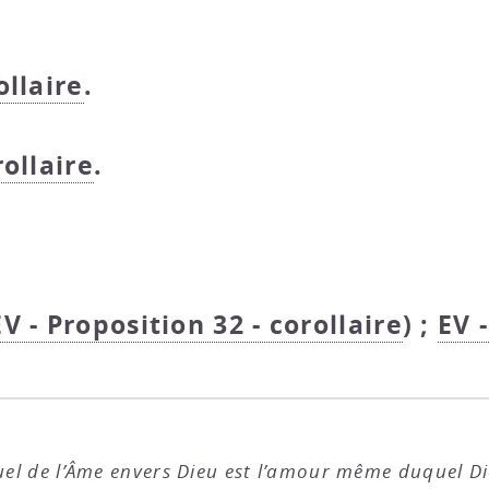
ollaire
.
rollaire
.
EV - Proposition 32 - corollaire
) ;
EV 
tuel de l’Âme envers Dieu est l’amour même duquel D