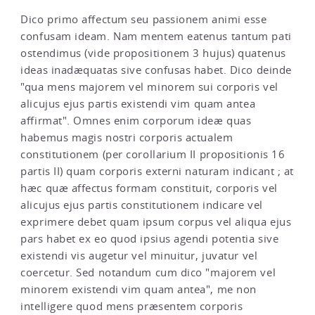
Dico primo affectum seu passionem animi esse
confusam ideam. Nam mentem eatenus tantum pati
ostendimus (vide propositionem 3 hujus) quatenus
ideas inadæquatas sive confusas habet. Dico deinde
"qua mens majorem vel minorem sui corporis vel
alicujus ejus partis existendi vim quam antea
affirmat". Omnes enim corporum ideæ quas
habemus magis nostri corporis actualem
constitutionem (per corollarium II propositionis 16
partis II) quam corporis externi naturam indicant ; at
hæc quæ affectus formam constituit, corporis vel
alicujus ejus partis constitutionem indicare vel
exprimere debet quam ipsum corpus vel aliqua ejus
pars habet ex eo quod ipsius agendi potentia sive
existendi vis augetur vel minuitur, juvatur vel
coercetur. Sed notandum cum dico "majorem vel
minorem existendi vim quam antea", me non
intelligere quod mens præsentem corporis