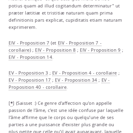
potius quam ad illud cogitandum determinatur" ut
præter lætitiæ et tristitiæ naturam quam prima
definitionis pars explicat, cupiditatis etiam naturam
exprimerem.
EIV - Proposition 7
(et
EIV - Proposition 7 -
corollaire
) ;
EIV - Proposition 8
;
EIV - Proposition 9
;
EIV - Proposition 14
.
EV - Proposition 3
;
EV - Proposition 4 - corollaire
;
EV - Proposition 17
;
EV - Proposition 34
;
EV -
Proposition 40 - corollaire
.
*
[
]
(Saisset :) Ce genre d’affection qu’on appelle
passion de l’âme, c’est une idée confuse par laquelle
l’âme affirme que le corps ou quelqu’une de ses
parties a une puissance d’exister plus grande ou
plus petite que celle qu’il avait auparavant, laquelle