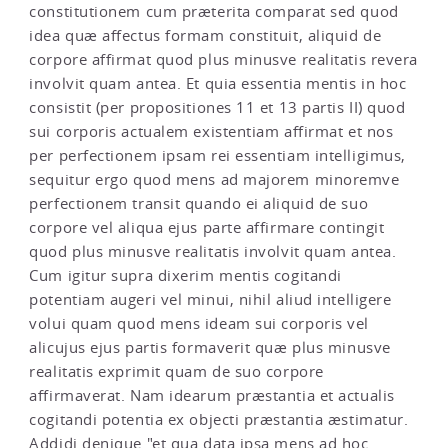
constitutionem cum præterita comparat sed quod
idea quæ affectus formam constituit, aliquid de
corpore affirmat quod plus minusve realitatis revera
involvit quam antea. Et quia essentia mentis in hoc
consistit (per propositiones 11 et 13 partis II) quod
sui corporis actualem existentiam affirmat et nos
per perfectionem ipsam rei essentiam intelligimus,
sequitur ergo quod mens ad majorem minoremve
perfectionem transit quando ei aliquid de suo
corpore vel aliqua ejus parte affirmare contingit
quod plus minusve realitatis involvit quam antea.
Cum igitur supra dixerim mentis cogitandi
potentiam augeri vel minui, nihil aliud intelligere
volui quam quod mens ideam sui corporis vel
alicujus ejus partis formaverit quæ plus minusve
realitatis exprimit quam de suo corpore
affirmaverat. Nam idearum præstantia et actualis
cogitandi potentia ex objecti præstantia æstimatur.
Addidi denique "et qua data ipsa mens ad hoc