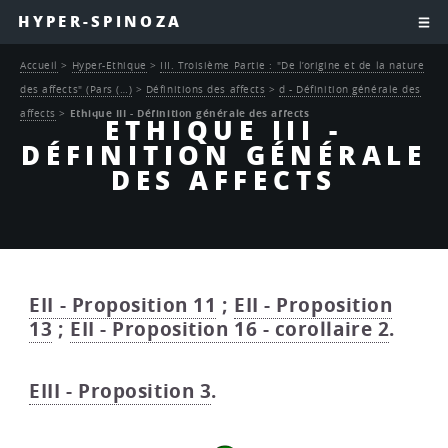
HYPER-SPINOZA
Accueil
>
Hyper-Ethique
>
III. Troisième Partie : "De l’origine et de la nature
des affects" (Pars (…)
>
Définitions des affects
>
d - Définition générale des
affects
>
Ethique III - Définition générale des affects
ETHIQUE III -
DÉFINITION GÉNÉRALE
DES AFFECTS
EII - Proposition 11
;
EII - Proposition
13
;
EII - Proposition 16 - corollaire 2
.
EIII - Proposition 3
.