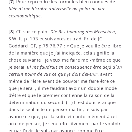
7
[
]
Pour reprendre les formules bien connues de
Idée d’une histoire universelle au point de vue
cosmopolitique
.
8
[
]
Cf. sur ce point
Die Bestimmung des Menschen
,
S.W. II, p .193 et suivantes et trad. Fr. de JC
Goddard, GF, p.75,76,77 : « Que je veuille être libre
de la manière que je j’ai indiquée, cela signifie la
chose suivante : je veux me faire moi-même ce que
je serai. (
il me faudrait en conséquence être déjà d’un
certain point de vue ce que je dois devenir
, avant
même de l’être avant de pouvoir me faire être ce
que je serai ; il me faudrait avoir un double mode
d’être et que le premier contienne la raison de la
détermination du second. (...) Il est donc vrai que
dans le seul acte de penser ma fin, je suis par
avance ce que, par la suite et conformément à cet
acte de penser, je serai effectivement par le vouloir
et par l’agir. Je suis par avance, comme être