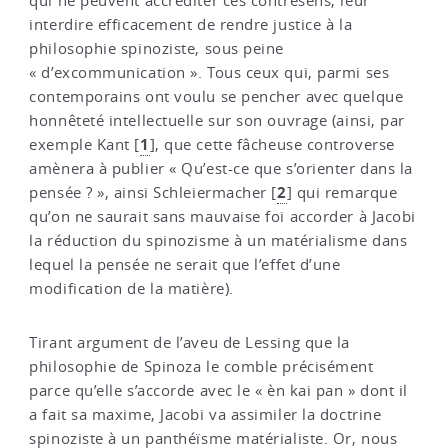
qui ne peuvent accréditer ces contresens, leur
interdire efficacement de rendre justice à la
philosophie spinoziste, sous peine
« d’excommunication ». Tous ceux qui, parmi ses
contemporains ont voulu se pencher avec quelque
honnêteté intellectuelle sur son ouvrage (ainsi, par
1
exemple Kant
[
]
, que cette fâcheuse controverse
amènera à publier « Qu’est-ce que s’orienter dans la
2
pensée ? », ainsi Schleiermacher
[
]
qui remarque
qu’on ne saurait sans mauvaise foi accorder à Jacobi
la réduction du spinozisme à un matérialisme dans
lequel la pensée ne serait que l’effet d’une
modification de la matière).
Tirant argument de l’aveu de Lessing que la
philosophie de Spinoza le comble précisément
parce qu’elle s’accorde avec le « èn kai pan » dont il
a fait sa maxime, Jacobi va assimiler la doctrine
spinoziste à un panthéïsme matérialiste. Or, nous