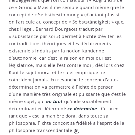
heideggeriens que l’on connaît sur l’« Abgrund » de
ce « Grund ».Mais il me semble quand même que le
concept de « Selbstbestimmung » (d’autant plus si
on l’articule au concept de « Selbstständigkeit » que,
chez Hegel, Bernard Bourgeois traduit par
« subsistance par soi ») permet à Fichte d’éviter les
contradictions théoriques et les déchirements
existentiels induits par la notion kantienne
d’autonomie, car c’est la raison en moi qui est
législatrice, mais elle l’est contre moi ; dès lors chez
Kant le sujet moral et le sujet empirique ne
coïncident jamais. En revanche le concept d’auto-
détermination va permettre à Fichte de penser
d’une manière très originale et puissante que c’est le
en tant
même sujet, qui
qu’indissociablement
se détermine
déterminant et déterminé
. Cet « en
tant que » est la manière dont, dans toute sa
philosophie, Fichte conçoit sa fidélité à l’esprit de la
9
philosophie transcendantale
[
]
.