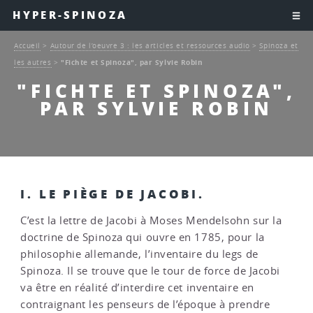
HYPER-SPINOZA
Accueil
>
Autour de l’oeuvre 3 : les articles et ressources audio
>
Spinoza et
les autres
>
"Fichte et Spinoza", par Sylvie Robin
"FICHTE ET SPINOZA",
PAR SYLVIE ROBIN
I. LE PIÈGE DE JACOBI.
C’est la lettre de Jacobi à Moses Mendelsohn sur la
doctrine de Spinoza qui ouvre en 1785, pour la
philosophie allemande, l’inventaire du legs de
Spinoza. Il se trouve que le tour de force de Jacobi
va être en réalité d’interdire cet inventaire en
contraignant les penseurs de l’époque à prendre