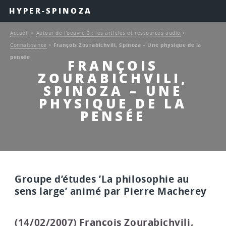
HYPER-SPINOZA
Accueil
>
Autour de l’oeuvre 3 : les articles et ressources audio
>
Connaissance
>
François Zourabichvili, Spinoza – Une physique de la
pensée
FRANÇOIS
ZOURABICHVILI,
SPINOZA – UNE
PHYSIQUE DE LA
PENSÉE
Groupe d’études ’La philosophie au
sens large’ animé par Pierre Macherey
(14/02/2007) François Zourabichvili,