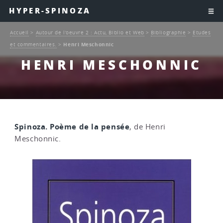
HYPER-SPINOZA
Accueil
>
Autour de l’oeuvre 2 : Actu, Biblio et Web
>
Bibliographie
>
Etudes
et commentaires.
>
Henri Meschonnic
HENRI MESCHONNIC
Spinoza. Poème de la pensée
, de Henri
Meschonnic.