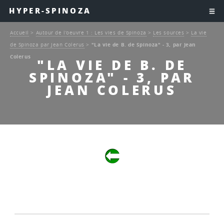
HYPER-SPINOZA
Accueil
>
Autour de l’oeuvre 1 : Les vies de Spinoza
>
Les sources
>
La vie
de Spinoza par Jean Colerus
>
"La vie de B. de Spinoza" - 3, par Jean
Colerus
"LA VIE DE B. DE
SPINOZA" - 3, PAR
JEAN COLERUS