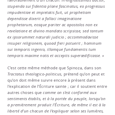
favorablement d’un chacun.
Irreligiosissimus auctor,
stupenda sui fidentia plane fascinatus, eo progressus
impudentiae et impietatis fuit, ut prophetiam
dependisse dixerit a
fallaci imaginatione
prophetarum, eosque pariter ac apostolos non ex
revelatione et divino mandato scripsisse, sed tantum
ex ipsorummet naturali judicio ; accommodavisse
insuper religionem, quoad fieri potuerit ; hominum
sui temporis ingenio, illamque fundamentis tum
temporis maxime notis et acceptis superœdificasse. »
C’est cette même méthode que Spinoza, dans son
Tractatus theologico-politicus,
prétend qu’on peut et
qu’on doit même suivre encore à présent dans
l’explication de l’Écriture sainte ; car il soutient entre
autres choses que
comme on s’est conformé aux
sentiments établis, et à la portée du peuple, lorsqu’on
a premièrement produit l’Écriture, de même il est à la
liberté d’un chacun de l’expliquer selon ses lumières,