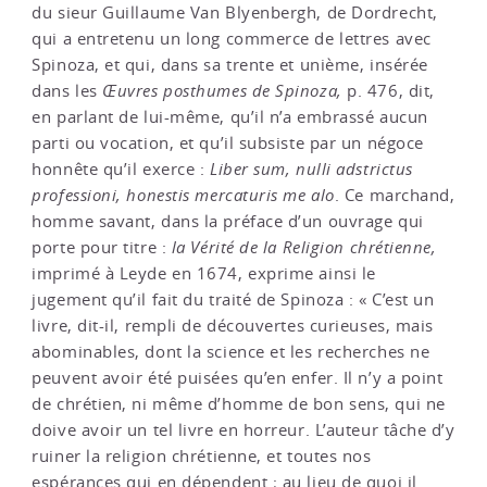
du sieur Guillaume Van Blyenbergh, de Dordrecht,
qui a entretenu un long commerce de lettres avec
Spinoza, et qui, dans sa trente et unième, insérée
dans les
Œuvres posthumes de Spinoza,
p. 476, dit,
en parlant de lui-même, qu’il n’a embrassé aucun
parti ou vocation, et qu’il subsiste par un négoce
honnête qu’il exerce :
Liber sum, nulli adstrictus
professioni, honestis mercaturis me alo
. Ce marchand,
homme savant, dans la préface d’un ouvrage qui
porte pour titre :
la Vérité de la Religion chrétienne,
imprimé à Leyde en 1674, exprime ainsi le
jugement qu’il fait du traité de Spinoza : « C’est un
livre, dit-il, rempli de découvertes curieuses, mais
abominables, dont la science et les recherches ne
peuvent avoir été puisées qu’en enfer. Il n’y a point
de chrétien, ni même d’homme de bon sens, qui ne
doive avoir un tel livre en horreur. L’auteur tâche d’y
ruiner la religion chrétienne, et toutes nos
espérances qui en dépendent ; au lieu de quoi il