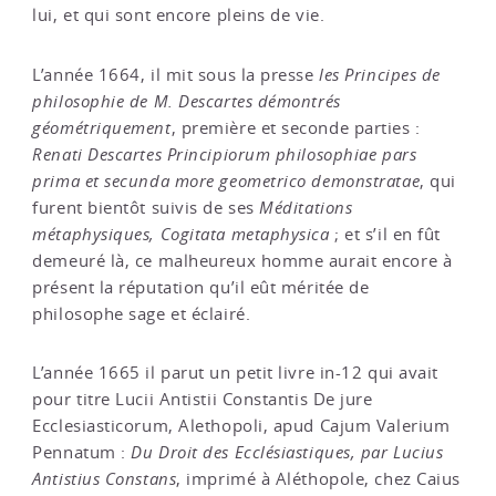
lui, et qui sont encore pleins de vie.
L’année 1664, il mit sous la presse
les Principes de
philosophie de M. Descartes démontrés
géométriquement
, première et seconde parties :
Renati Descartes Principiorum philosophiae pars
prima et secunda more geometrico demonstratae
, qui
furent bientôt suivis de ses
Méditations
métaphysiques, Cogitata metaphysica
; et s’il en fût
demeuré là, ce malheureux homme aurait encore à
présent la réputation qu’il eût méritée de
philosophe sage et éclairé.
L’année 1665 il parut un petit livre in-12 qui avait
pour titre Lucii Antistii Constantis De jure
Ecclesiasticorum, Alethopoli, apud Cajum Valerium
Pennatum :
Du Droit des Ecclésiastiques, par Lucius
Antistius Constans
, imprimé à Aléthopole, chez Caius