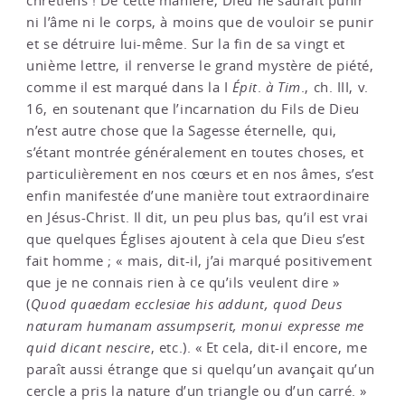
chrétiens ! De cette manière, Dieu ne saurait punir
ni l’âme ni le corps, à moins que de vouloir se punir
et se détruire lui-même. Sur la fin de sa vingt et
unième lettre, il renverse le grand mystère de piété,
comme il est marqué dans la I
Épit
.
à Tim
., ch. III, v.
16, en soutenant que l’incarnation du Fils de Dieu
n’est autre chose que la Sagesse éternelle, qui,
s’étant montrée généralement en toutes choses, et
particulièrement en nos cœurs et en nos âmes, s’est
enfin manifestée d’une manière tout extraordinaire
en Jésus-Christ. Il dit, un peu plus bas, qu’il est vrai
que quelques Églises ajoutent à cela que Dieu s’est
fait homme ; « mais, dit-il, j’ai marqué positivement
que je ne connais rien à ce qu’ils veulent dire »
(
Quod quaedam ecclesiae his addunt, quod Deus
naturam humanam assumpserit, monui expresse me
quid dicant nescire
, etc.). « Et cela, dit-il encore, me
paraît aussi étrange que si quelqu’un avançait qu’un
cercle a pris la nature d’un triangle ou d’un carré. »