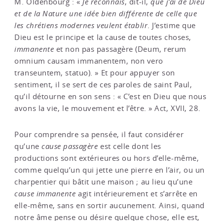
M. Oldenbourg : «
Je reconnais
, dit-il,
que j’ai de Dieu
et de la Nature une idée bien différente de celle que
les chrétiens modernes veulent établir
. J’estime que
Dieu est le principe et la cause de toutes choses,
immanente
et non pas passagère (Deum, rerum
omnium causam immanentem, non vero
transeuntem, statuo). » Et pour appuyer son
sentiment, il se sert de ces paroles de saint Paul,
qu’il détourne en son sens : « C’est en Dieu que nous
avons la vie, le mouvement et l’être. » Act, XVII, 28.
Pour comprendre sa pensée, il faut considérer
qu’une
cause passagère
est celle dont les
productions sont extérieures ou hors d’elle-même,
comme quelqu’un qui jette une pierre en l’air, ou un
charpentier qui bâtit une maison ; au lieu qu’une
cause immanente
agit intérieurement et s’arrête en
elle-même, sans en sortir aucunement. Ainsi, quand
notre âme pense ou désire quelque chose, elle est,