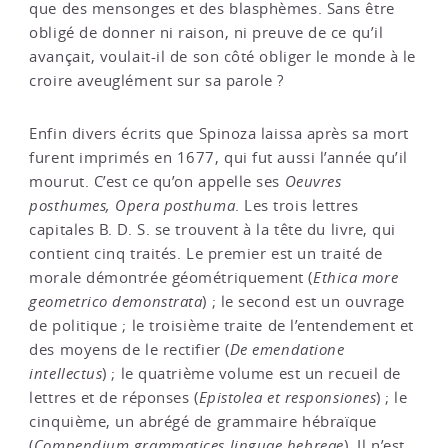
que des mensonges et des blasphèmes. Sans être
obligé de donner ni raison, ni preuve de ce qu’il
avançait, voulait-il de son côté obliger le monde à le
croire aveuglément sur sa parole ?
Enfin divers écrits que Spinoza laissa après sa mort
furent imprimés en 1677, qui fut aussi l’année qu’il
mourut. C’est ce qu’on appelle ses
Oeuvres
posthumes, Opera posthuma
. Les trois lettres
capitales B. D. S. se trouvent à la tête du livre, qui
contient cinq traités. Le premier est un traité de
morale démontrée géométriquement (
Ethica more
geometrico demonstrata
) ; le second est un ouvrage
de politique ; le troisième traite de l’entendement et
des moyens de le rectifier (
De emendatione
intellectus
) ; le quatrième volume est un recueil de
lettres et de réponses (
Epistolea et responsiones
) ; le
cinquième, un abrégé de grammaire hébraïque
(
Compendium grammatices linguae hebreae
). Il n’est