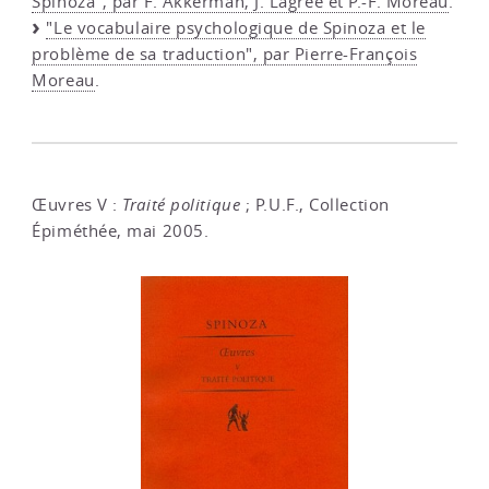
Spinoza", par F. Akkerman, J. Lagrée et P.-F. Moreau
.
"Le vocabulaire psychologique de Spinoza et le
problème de sa traduction", par Pierre-François
Moreau
.
Œuvres V :
Traité politique
; P.U.F., Collection
Épiméthée, mai 2005.