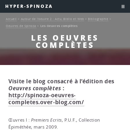
HYPER-SPINOZA
Accueil
>
Autour de l’oeuvre 2 : Actu, Biblio et Web
>
Bibliographie
>
Oeuvres de Spinoza
>
Les Oeuvres complètes
LES OEUVRES
COMPLÈTES
Visite le blog consacré à l’édition des
Oeuvres complètes
:
http://spinoza-oeuvres-
completes.over-blog.com/
Œuvres I :
Premiers Ecrits
, P.U.F., Collection
Épiméthée, mars 2009.