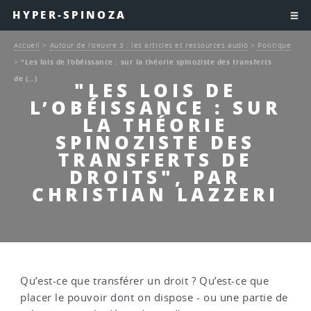
HYPER-SPINOZA
Accueil
>
Autour de l’oeuvre 3 : les articles et ressources audio
>
Politique
>
"Les lois de l’obéissance : sur la théorie spinoziste des transferts
de (…)
"LES LOIS DE
L’OBÉISSANCE : SUR
LA THÉORIE
SPINOZISTE DES
TRANSFERTS DE
DROITS", PAR
CHRISTIAN LAZZERI
Qu’est-ce que transférer un droit ? Qu’est-ce que
placer le pouvoir dont on dispose - ou une partie de