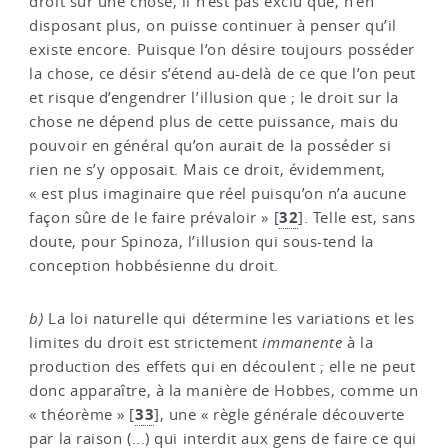
droit sur une chose, il n’est pas exclu que, n’en
disposant plus, on puisse continuer à penser qu’il
existe encore. Puisque l’on désire toujours posséder
la chose, ce désir s’étend au-delà de ce que l’on peut
et risque d’engendrer l’illusion que ; le droit sur la
chose ne dépend plus de cette puissance, mais du
pouvoir en général qu’on aurait de la posséder si
rien ne s’y opposait. Mais ce droit, évidemment,
« est plus imaginaire que réel puisqu’on n’a aucune
32
façon sûre de le faire prévaloir »
[
]
. Telle est, sans
doute, pour Spinoza, l’illusion qui sous-tend la
conception hobbésienne du droit.
b)
La loi naturelle qui détermine les variations et les
limites du droit est strictement
immanente
à la
production des effets qui en découlent ; elle ne peut
donc apparaître, à la manière de Hobbes, comme un
33
« théorème »
[
]
, une « règle générale découverte
par la raison (...) qui interdit aux gens de faire ce qui