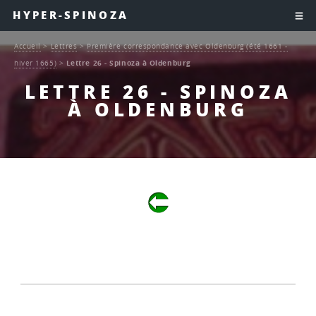
HYPER-SPINOZA
Accueil
>
Lettres
>
Première correspondance avec Oldenburg (été 1661 -
hiver 1665)
>
Lettre 26 - Spinoza à Oldenburg
LETTRE 26 - SPINOZA
À OLDENBURG