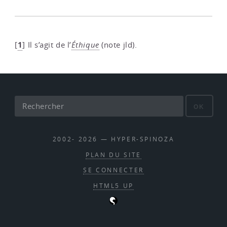
1
[
]
Il s’agit de l’
Éthique
(note jld).
OK
2002- 2026 — HYPER-SPINOZA
PLAN DU SITE
SE CONNECTER
HTML5 UP