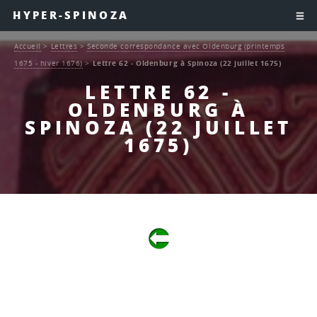
HYPER-SPINOZA
Accueil
>
Lettres
>
Seconde correspondance avec Oldenburg (printemps
1675 - hiver 1676)
>
Lettre 62 - Oldenburg à Spinoza (22 juillet 1675)
LETTRE 62 -
OLDENBURG À
SPINOZA (22 JUILLET
1675)