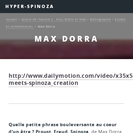
HYPER-SPINOZA
Accueil
>
Autour de l’oeuvre 2 : Actu, Biblio et Web
>
Bibliographie
>
Etudes
et commentaires.
>
Max Dorra
MAX DORRA
http://www.dailymotion.com/video/x35x5
meets-spinoza_creation
Quelle petite phrase bouleversante au coeur
d’un être ? Proust, Freud, Spinoza
, de Max Dorra.