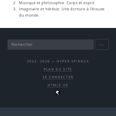
Musique et philosophie. Corps et esprit.
Imaginaire et hérésie. Une écriture à l’écoute
du monde.
OK
2002- 2026 — HYPER-SPINOZA
PLAN DU SITE
SE CONNECTER
HTML5 UP