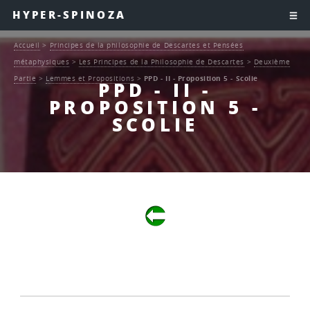
HYPER-SPINOZA
Accueil
>
Principes de la philosophie de Descartes et Pensées
métaphysiques
>
Les Principes de la Philosophie de Descartes
>
Deuxième
Partie
>
Lemmes et Propositions
>
PPD - II - Proposition 5 - Scolie
PPD - II -
PROPOSITION 5 -
SCOLIE