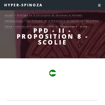
HYPER-SPINOZA
Accueil
>
Principes de la philosophie de Descartes et Pensées
métaphysiques
>
Les Principes de la Philosophie de Descartes
>
Deuxième
Partie
>
Lemmes et Propositions
>
PPD - II - Proposition 8 - Scolie
PPD - II -
PROPOSITION 8 -
SCOLIE