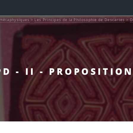
s métaphysiques
>
Les Principes de la Philosophie de Descartes
>
D
PD - II - PROPOSITION