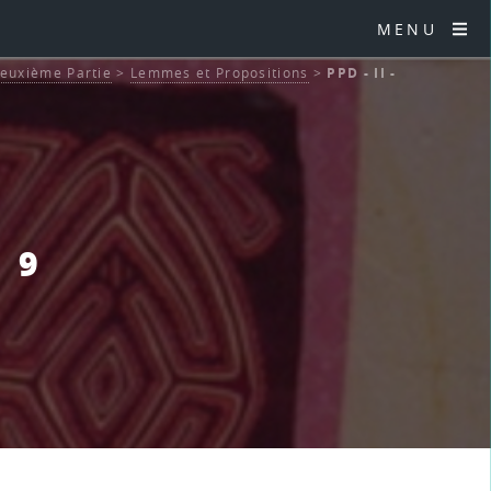
MENU
euxième Partie
>
Lemmes et Propositions
>
PPD - II -
 9