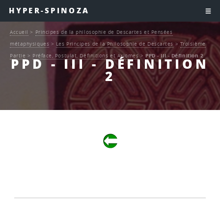
HYPER-SPINOZA
Accueil
>
Principes de la philosophie de Descartes et Pensées
métaphysiques
>
Les Principes de la Philosophie de Descartes
>
Troisième
Partie
>
Préface, Postulat, Définitions et Axiomes
>
PPD - III - Définition 2
PPD - III - DÉFINITION
2