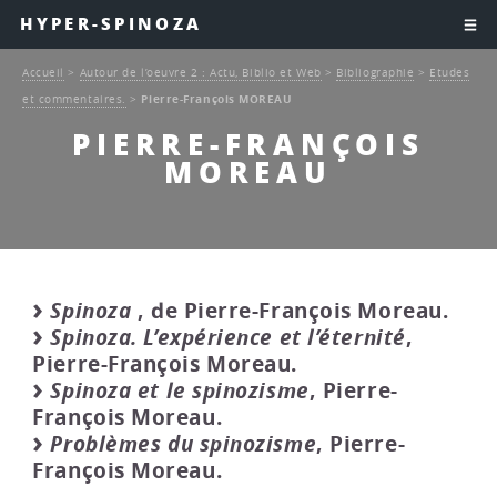
HYPER-SPINOZA
Accueil
>
Autour de l’oeuvre 2 : Actu, Biblio et Web
>
Bibliographie
>
Etudes
et commentaires.
>
Pierre-François MOREAU
PIERRE-FRANÇOIS
MOREAU
Spinoza
, de Pierre-François Moreau.
Spinoza. L’expérience et l’éternité
,
Pierre-François Moreau.
Spinoza et le spinozisme
, Pierre-
François Moreau.
Problèmes du spinozisme
, Pierre-
François Moreau.