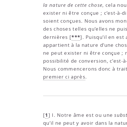
la nature de cette chose
, cela no
exister ni être conçue ; c’est-à-d
soient conçues. Nous avons montr
des choses telles qu’elles ne pu
***
dernières
[
]
. Puisqu’il en es
appartient à la nature d’une chos
ne peut exister ni être conçue ; 
possibilité de conversion, c’est-
Nous commencerons donc à trai
premier ci après
.
1
[
]
I. Notre âme est ou une
subs
qu’il ne peut y avoir dans la nat