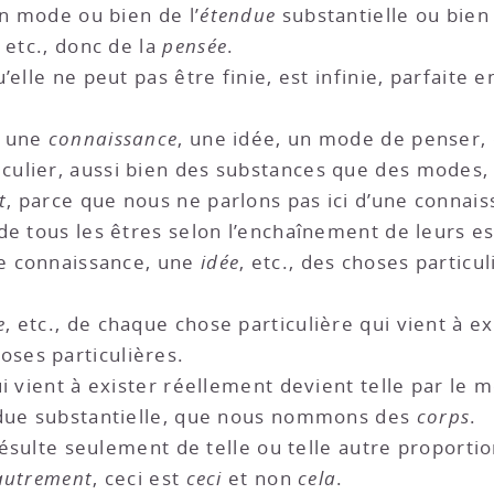
un mode ou bien de l’
étendue
substantielle ou bien
 etc., donc de la
pensée
.
u’elle ne peut pas être finie, est infinie, parfaite 
r une
connaissance
, une idée, un mode de penser,
culier, aussi bien des substances que des modes, 
t
, parce que nous ne parlons pas ici d’une connai
de tous les êtres selon l’enchaînement de leurs es
ne connaissance, une
idée
, etc., des choses particu
e
, etc., de chaque chose particulière qui vient à e
ses particulières.
i vient à exister réellement devient telle par le 
ndue substantielle, que nous nommons des
corps
.
s résulte seulement de telle ou telle autre propor
autrement
, ceci est
ceci
et non
cela
.