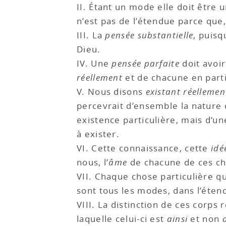
II. Étant un mode elle doit être 
n’est pas de l’étendue parce que,
III. La
pensée substantielle
, puisq
Dieu.
IV. Une
pensée parfaite
doit avoi
réellement
et de chacune en parti
V. Nous disons
existant réellemen
percevrait d’ensemble la nature 
existence particulière, mais d’u
à exister.
VI. Cette connaissance, cette
idé
nous, l’
âme
de chacune de ces cho
VII. Chaque chose particulière qu
sont tous les modes, dans l’éte
VIII. La distinction de ces corp
laquelle celui-ci est
ainsi
et non