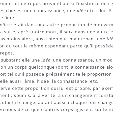
ement et de repos provient aussi l’existence de c
res choses, une connaissance, une
idée
etc., doit ê
tre âme.
 nôtre était dans une autre proportion de mouveme
a suite, après notre mort, il sera dans une autre e
a pas moins alors, aussi bien que maintenant une
id
non du tout la même cependant parce qu’il possèd
repos.
 substantielle une
idée
, une connaissance, un mode
 non un corps quelconque (dont la connaissance alo
i soit tel qu’il possède précisément telle proport
elle aussi l’âme, l’idée, la connaissance, etc.
nserve cette proportion qui lui est propre, par exe
ent ; soumis, à la vérité, à un changement constan
 autant il change, autant aussi à chaque fois chang
en nous de ce que d’autres corps agissent sur le n