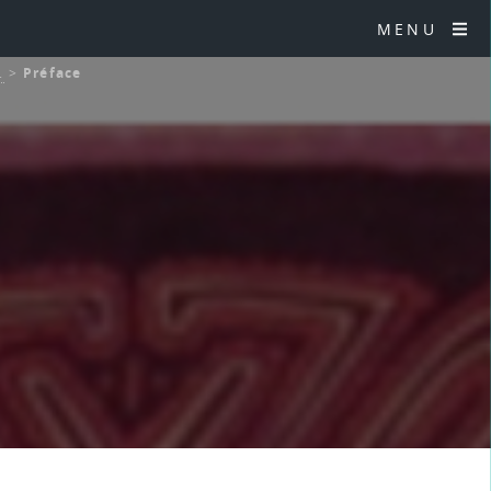
MENU
.
>
Préface