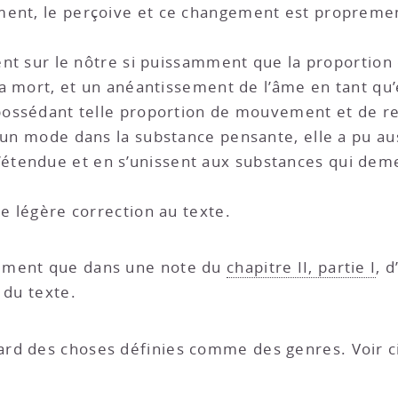
ment, le perçoive et ce changement est propreme
ssent sur le nôtre si puissamment que la proporti
 la mort, et un anéantissement de l’âme en tant qu
 possédant telle proportion de mouvement et de r
 un mode dans la substance pensante, elle a pu aus
étendue et en s’unissent aux substances qui dem
ne légère correction au texte.
sément que dans une note du
chapitre II, partie I
, 
 du texte.
gard des choses définies comme des genres. Voir c