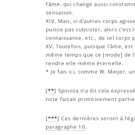
l’âme, qui change aussi constam
sensation.
XIV. Mais, si d’autres corps agi
puisse pas subsister, alors c’est
connaissance, etc., de tel corps
XV. Toutefois, puisque l’âme, est
même temps que ce [mode] de l’
rendre elle-même éternelle.
* Je fais ici, comme W. Meijer, u
**
[
]
Spinoza n’a dit cela expres
note faisait primitivement partie
***
[
]
Ces dernières seront à l’é
paragraphe 10
.