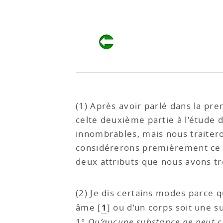
(1) Après avoir parlé dans la pre
celte deuxième partie à l’étude d
innombrables, mais nous traiter
considérerons premièrement ce q
deux attributs que nous avons t
(2) Je dis certains modes parce 
1
âme
[
]
ou d’un corps soit une 
1°
Qu’aucune substance ne peut