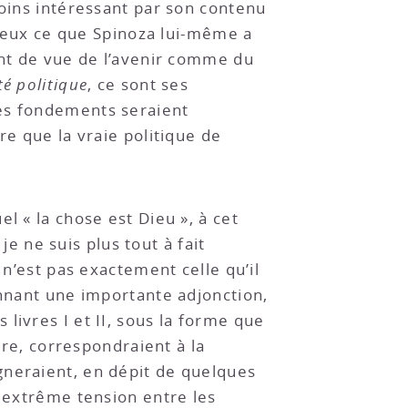
moins intéressant par son contenu
érieux ce que Spinoza lui-même a
int de vue de l’avenir comme du
té politique
, ce sont ses
ces fondements seraient
ire que la vraie politique de
l « la chose est Dieu », à cet
je ne suis plus tout à fait
 n’est pas exactement celle qu’il
ennant une importante adjonction,
es livres I et II, sous la forme que
ure, correspondraient à la
igneraient, en dépit de quelques
e extrême tension entre les