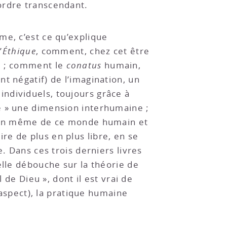
ordre transcendant.
me, c’est ce qu’explique
’
Éthique
, comment, chez cet être
té ; comment le
conatus
humain,
t négatif) de l’imagination, un
ndividuels, toujours grâce à
e » une dimension interhumaine ;
ction même de ce monde humain et
re de plus en plus libre, en se
. Dans ces trois derniers livres
 elle débouche sur la théorie de
 de Dieu », dont il est vrai de
 aspect), la pratique humaine