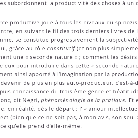
les subordonnent la productivité des choses à un 
ce productive joue à tous les niveaux du spinozis
re, en suivant le fil des trois derniers livres de l
omme, se constitue progressivement la subjectivi
lui, grâce au rôle
constitutif
(et non plus simplemen
ent une « seconde nature » ; comment les désirs i
re eux pour introduire dans cette « seconde natur
ement ainsi apporté à l’imagination par la produ
devenir de plus en plus auto-producteur, c’est-à-di
, puis connaissance du troisième genre et béatitude
donc, dit Negri,
phénoménologie de la pratique
. Et
 en réalité, dès le départ ; l’ « amour intellectuel
spect (bien que ce ne soit pas, à mon avis, son seul
ce qu’elle prend d’elle-même.