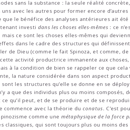
es sans la substance : la seule réalité concrète, 
 uns avec les autres pour former encore d’autres ê
re que le bénéfice des analyses antérieures ait été 
ntenant investi
dans les choses elles-mêmes
: ce n’e
, mais ce sont les choses elles-mêmes qui devien
effets dans le cadre des structures qui définissent
ler de Dieu (comme le fait Spinoza, et comme, de 
 cette activité productrice immanente aux choses, 
ais à la condition de bien se rappeler ce que cela 
te, la nature considérée dans son aspect producte
 sont les structures qu’elle se donne en se déploy
l n’y a que des individus plus ou moins composés, 
ut ce qu’il peut, et de se produire et de se repro
rète commence avec la théorie du
conatus
. C’est po
du spinozisme comme une
métaphysique de la force p
es classiques, qui sont toujours plus ou moins de