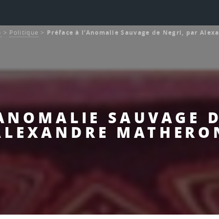
o
>
Politique
>
Préface à l’Anomalie Sauvage de Negri, par Ale
’ANOMALIE SAUVAGE D
ALEXANDRE MATHERO