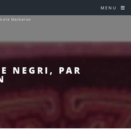
MENU
xandre Matheron
E NEGRI, PAR
N