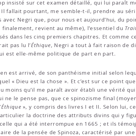
p insisté sur cet examen détaillé, qui lui paraît 
 Il fallait pourtant, me semble-t-il, prendre au s
is avec Negri que, pour nous et aujourd’hui, du po
i, finalement, revient au même), l’essentiel du
Trai
osés dans les cinq premiers chapitres. Et comme 
it pas lu l’
Éthique
, Negri a tout à fait raison de d
qui est elle-même politique de part en part.
 est arrivé, de son panthéisme initial selon leque
uel « Dieu est la chose ». Et c’est sur ce point que 
u moins qu’il me paraît avoir établi une vérité qui
 lui ne le pense pas, que ce spinozisme final (moy
’
Éthique
», y compris des livres I et II. Selon lui, c
rticulier la doctrine des attributs divins qui y fig
 celle qui a été interrompue en 1665 ; et ils témo
diaire de la pensée de Spinoza, caractérisé par un