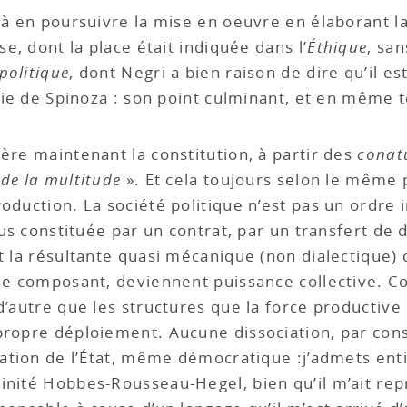
e à en poursuivre la mise en oeuvre en élaborant l
se, dont la place était indiquée dans l’
Éthique
, sa
 politique
, dont Negri a bien raison de dire qu’il est
ophie de Spinoza : son point culminant, et en même
ère maintenant la constitution, à partir des
conat
de la multitude
». Et cela toujours selon le même p
oduction. La société politique n’est pas un ordre 
lus constituée par un contrat, par un transfert de 
t la résultante quasi mécanique (non dialectique) 
 se composant, deviennent puissance collective. C
 d’autre que les structures que la force productiv
propre déploiement. Aucune dissociation, par cons
isation de l’État, même démocratique :j’admets e
inité Hobbes-Rousseau-Hegel, bien qu’il m’ait re