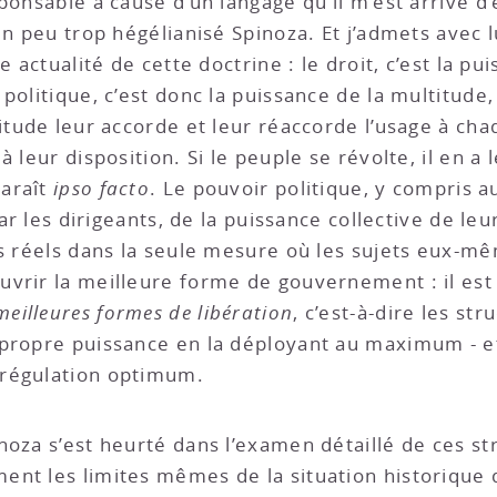
sponsable à cause d’un langage qu’il m’est arrivé 
un peu trop hégélianisé Spinoza. Et j’admets avec 
 actualité de cette doctrine : le droit, c’est la pui
olitique, c’est donc la puissance de la multitude, e
itude leur accorde et leur réaccorde l’usage à chaq
leur disposition. Si le peuple se révolte, il en a le
paraît
ipso facto
. Le pouvoir politique, y compris 
par les dirigeants, de la puissance collective de leu
s réels dans la seule mesure où les sujets eux-mêm
uvrir la meilleure forme de gouvernement : il est
meilleures formes de libération
, c’est-à-dire les st
propre puissance en la déployant au maximum - et q
orégulation optimum.
oza s’est heurté dans l’examen détaillé de ces str
ent les limites mêmes de la situation historique q