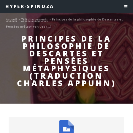
HYPER-SPINOZA
Accueil
>
Téléchargements
>
Principes de la philosophie de Descartes et
Pensées métaphysiques (…)
PRINCIPES DE LA
PHILOSOPHIE DE
DESCARTES ET
PENSÉES
MÉTAPHYSIQUES
(TRADUCTION
CHARLES APPUHN)