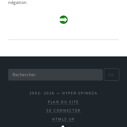
négation.
OK
2002- 2026 — HYPER-SPINOZA
PLAN DU SITE
SE CONNECTER
HTML5 UP