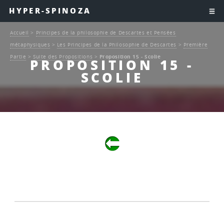
HYPER-SPINOZA
Accueil
>
Principes de la philosophie de Descartes et Pensées
métaphysiques
>
Les Principes de la Philosophie de Descartes
>
Première
Partie
>
Suite des Propositions
>
Proposition 15 - Scolie
PROPOSITION 15 -
SCOLIE