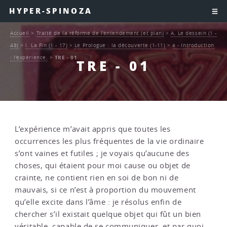
HYPER-SPINOZA
Accueil
>
Traité de la réforme de l’entendement (et plan)
>
A. Le dessein (1 -
48)
>
I. La Fin (1 - 17)
>
Le Prologue : la découverte (1-11)
>
a - Introduction
: l’expérience.
>
TRE - 01
TRE - 01
L’expérience m’avait appris que toutes les
occurrences les plus fréquentes de la vie ordinaire
s’ont vaines et futiles ; je voyais qu’aucune des
choses, qui étaient pour moi cause ou objet de
crainte, ne contient rien en soi de bon ni de
mauvais, si ce n’est à proportion du mouvement
qu’elle excite dans l’âme : je résolus enfin de
chercher s’il existait quelque objet qui fût un bien
véritable, capable de se communiquer, et par quoi