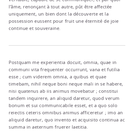
l’âme, renonçant à tout autre, pût être affectée
uniquement, un bien dont la découverte et la
possession eussent pour fruit une éternité de joie
continue et souveraine.
Postquam me experientia docuit, omnia, quae in
communi vita frequenter occurrunt, vana et futilia
esse ; cum viderem omnia, a quibus et quae
timebam, nihil neque boni neque mali in se habere,
nisi quatenus ab iis animus movebatur ; constitui
tandem inquirere, an aliquid daretur, quod verum
bonum et sui communicabile esset, et a quo solo
reiectis ceteris omnibus animus afficeretur ; imo an
aliquid daretur, quo invento et acquisito continua ac
summa in aeternum fruerer laetitia.