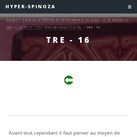
HYPER-SPINOZA
Accueil
>
Traité de la réforme de l’entendement (et plan)
>
A. Le dessein (1 -
48)
>
I. La Fin (1 - 17)
>
Plan de travail (14-16).
>
TRE - 16
TRE - 16
Avant tout cependant il faut penser au moyen de