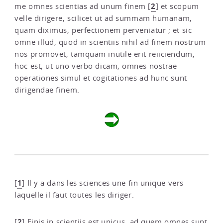
2
me omnes scientias ad unum finem
[
]
et scopum
velle dirigere, scilicet ut ad summam humanam,
quam diximus, perfectionem perveniatur ; et sic
omne illud, quod in scientiis nihil ad finem nostrum
nos promovet, tamquam inutile erit reiiciendum,
hoc est, ut uno verbo dicam, omnes nostrae
operationes simul et cogitationes ad hunc sunt
dirigendae finem.
1
[
]
Il y a dans les sciences une fin unique vers
laquelle il faut toutes les diriger.
2
[
]
Finis in scientiis est unicus, ad quem omnes sunt