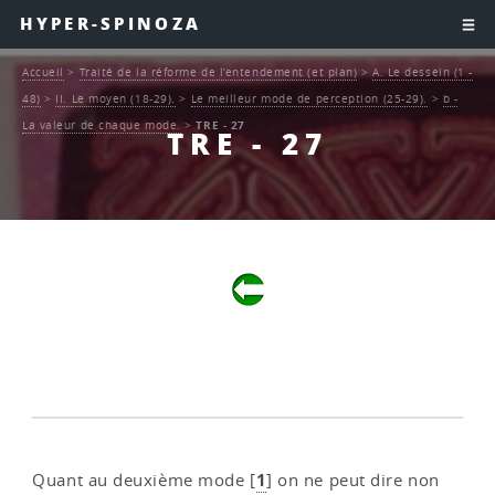
HYPER-SPINOZA
Accueil
>
Traité de la réforme de l’entendement (et plan)
>
A. Le dessein (1 -
48)
>
II. Le moyen (18-29).
>
Le meilleur mode de perception (25-29).
>
b -
La valeur de chaque mode.
>
TRE - 27
TRE - 27
1
Quant au deuxième mode
[
]
on ne peut dire non