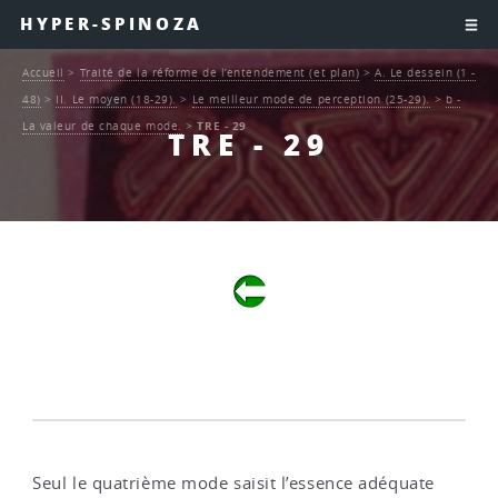
HYPER-SPINOZA
Accueil
>
Traité de la réforme de l’entendement (et plan)
>
A. Le dessein (1 -
48)
>
II. Le moyen (18-29).
>
Le meilleur mode de perception (25-29).
>
b -
La valeur de chaque mode.
>
TRE - 29
TRE - 29
Seul le quatrième mode saisit l’essence adéquate