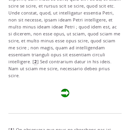
scire se scire, et rursus scit se scire, quod scit etc.
Unde constat, quod, ut intelligatur essentia Petri,
non sit necesse, ipsam ideam Petri intelligere, et
multo minus ideam ideae Petri ; quod idem est, ac
si dicerem, non esse opus, ut sciam, quod sciam me
scire, et multo minus esse opus scire, quod sciam
me scire ; non magis, quam ad intelligendam
essentiam trianguli opus sit essentiam circuli
2
intelligere.
[
]
Sed contrarium datur in his ideis.
Nam ut sciam me scire, necessario debeo prius
scire.
1
[
]
On observera que nous ne cherchons pas ici