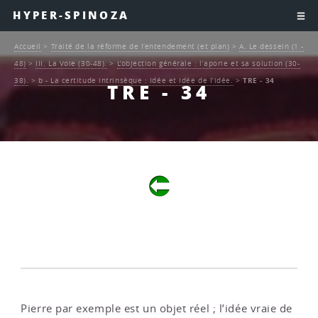
HYPER-SPINOZA
Accueil
>
Traité de la réforme de l’entendement (et plan)
>
A. Le dessein (1 -
48)
>
III. La Voie (30-48).
>
L’objection générale : l’aporie et sa solution (30-
38).
>
b - La certitude intrinsèque : Idée et Idée de l’idée.
>
TRE - 34
TRE - 34
Pierre par exemple est un objet réel ; l’idée vraie de