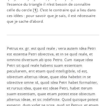
l’essence du triangle il n’est besoin de connaître
1
celle du cercle
[
]
. C’est le contraire qui a lieu dans
ces idées : pour savoir que je sais, il est nécessaire
que je sache d’abord.
Petrus ex. gr. est quid reale ; vera autem idea Petri
est essentia Petri obiectiva, et in se quid reale, et
omnino diversum ab ipso Petro. Cum itaque idea
Petri sit quid reale habens suam essentiam
peculiarem, erit etiam quid intelligibile, id est,
obiectum alterius ideae, quae idea habebit in se
obiective omne id, quod idea Petri habet formaliter,
et rursus idea, quae est ideae Petri, habet iterum
suam essentiam, quae etiam potest esse obiectum
alterius ideae, et sic indefinite. Quod quisque potest
experiri, dum videt se scire, quid sit Petrus, et etiam