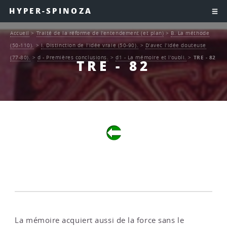
HYPER-SPINOZA
Accueil
>
Traité de la réforme de l’entendement (et plan)
>
B. La méthode
(50-110).
>
I. Distinction de l’idée vraie (50-90).
>
D’avec l’idée douteuse
(77-80).
>
d - Premières conclusions.
>
d1 - La mémoire et l’oubli.
>
TRE - 82
TRE - 82
La mémoire acquiert aussi de la force sans le