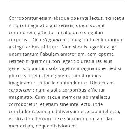
Corroboratur etiam absque ope intellectus, scilicet a
vi, qua imaginatio aut sensus, quem vocant
communem, afficitur ab aliqua re singulari
corporea. Dico
singularem
; imaginatio enim tantum
a singularibus afficitur. Nam si quis legerit ex. gr.
unam tantum Fabulam amatoriam, eam optime
retinebit, quamdiu non legerit plures alias eius
generis, quia tum sola viget in imaginatione. Sed si
plures sint eiusdem generis, simul omnes
imaginamur, et facile confunduntur. Dico etiam
corpoream
; nam a solis corporibus afficitur
imaginatio. Cum itaque memoria ab intellectu
corroboretur, et etiam sine intellectu, inde
concluditur, eam quid diversum esse ab intellectu,
et circa intellectum in se spectatum nullam dari
memoriam, neque oblivionem.