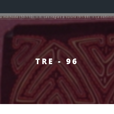
La méthode (50-110).
>
II. Les règles à suivre (91-98).
>
La définiti
TRE - 96