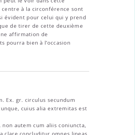
n peut le voir dans cette
 centre à la circonférence sont
 si évident pour celui qui y prend
s que de tirer de cette deuxième
une affirmation de
s pourra bien à l’occasion
m. Ex. gr. circulus secundum
unque, cuius alia extremitas est
a, non autem cum aliis coniuncta,
 ea clare concluditur omnes lineas