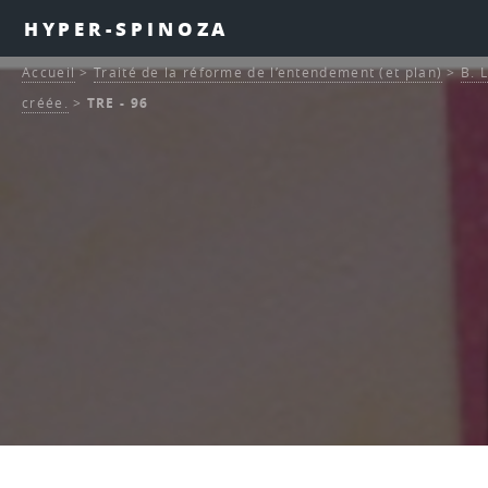
HYPER-SPINOZA
Accueil
>
Traité de la réforme de l’entendement (et plan)
>
B. 
créée.
>
TRE - 96