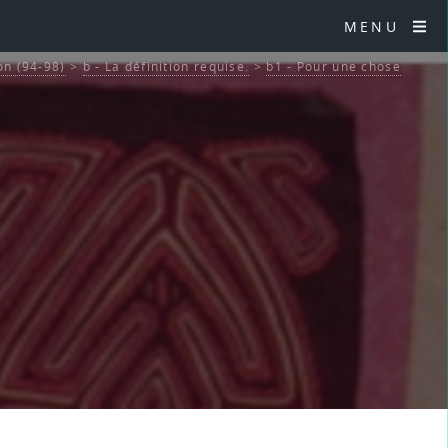
MENU
on (94-98)
>
b - La définition requise.
>
b1 - Pour une chose