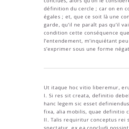
conclues, alors qu’on le considèr
définition du cercle ; car on en 
égales ; et, que ce soit là une co
garde, qu’il ne paraît pas qu’il 
condition cette conséquence que t
l’entendement, m’inquiétant peu 
s’exprimer sous une forme négati
Ut itaque hoc vitio liberemur, e
I. Si res sit creata, definitio 
hanc legem sic esset definiendus
fixa, alia mobilis, quae definit
II. Talis requiritur conceptus re
spectatur, ex ea concludi possint