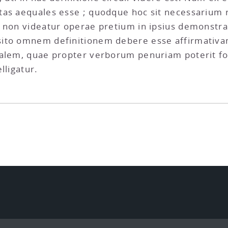
as aequales esse ; quodque hoc sit necessarium r
t non videatur operae pretium in ipsius demonstra
sito omnem definitionem debere esse affirmativa
balem, quae propter verborum penuriam poterit fo
lligatur.