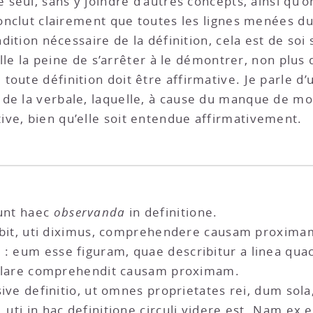
e seul, sans y joindre d’autres concepts, ainsi qu’o
conclut clairement que toutes les lignes menées du
ndition nécessaire de la définition, cela est de soi
vaille la peine de s’arrêter à le démontrer, non plu
oute définition doit être affirmative. Je parle d’
de la verbale, laquelle, à cause du manque de mot
ve, bien qu’elle soit entendue affirmativement.
runt haec
observanda
in definitione.
debebit, uti diximus, comprehendere causam proxima
 : eum esse figuram, quae describitur a linea quac
io clare comprehendit causam proximam.
i sive definitio, ut omnes proprietates rei, dum sol
, uti in hac definitione circuli videre est. Nam ex