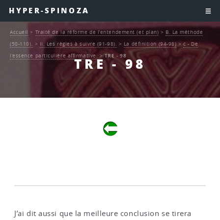
HYPER-SPINOZA
Accueil
>
Traité de la réforme de l’entendement (et plan)
>
B. La méthode
(50-110).
>
II. Les règles à suivre (91-98).
>
La définition (94-98)
>
c - De
l’essence particulière affirmative.
>
TRE - 98
TRE - 98
J’ai dit aussi que la meilleure conclusion se tirera