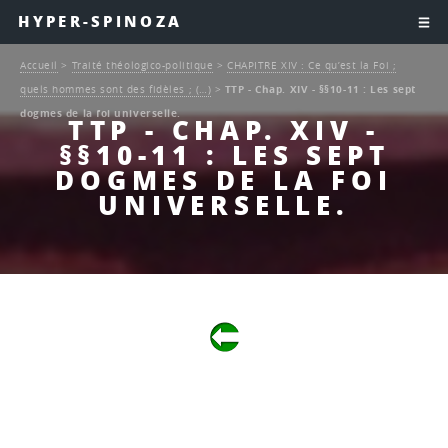
HYPER-SPINOZA
Accueil
>
Traité théologico-politique
>
CHAPITRE XIV : Ce qu’est la Foi ;
quels hommes sont des fidèles ; (…)
>
TTP - Chap. XIV - §§10-11 : Les sept
dogmes de la foi universelle.
TTP - CHAP. XIV -
§§10-11 : LES SEPT
DOGMES DE LA FOI
UNIVERSELLE.